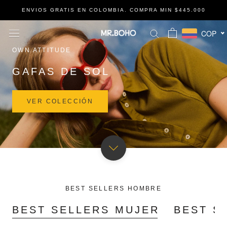
Ir
ENVIOS GRATIS EN COLOMBIA. COMPRA MIN $445.000
al
contenido
COP
OWN ATTITUDE
GAFAS DE SOL
VER COLECCIÓN
BEST SELLERS HOMBRE
BEST SELLERS MUJER
BEST S