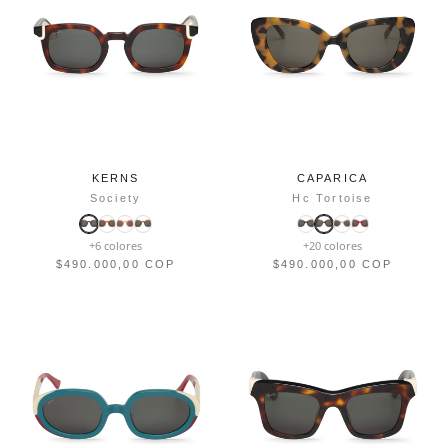
KERNS
CAPARICA
Society
Hc Tortoise
+6 colores
+20 colores
$490.000,00 COP
$490.000,00 COP