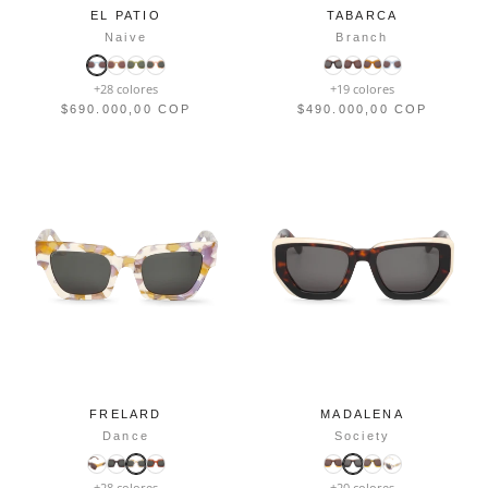
EL PATIO
TABARCA
Naive
Branch
+28 colores
+19 colores
$690.000,00 COP
$490.000,00 COP
FRELARD
MADALENA
Dance
Society
+28 colores
+20 colores