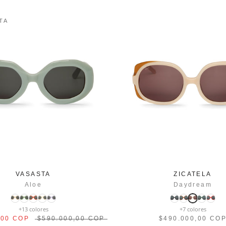
TA
VASASTA
ZICATELA
Aloe
Daydream
+13 colores
+7 colores
,00 COP
$590.000,00 COP
$490.000,00 CO