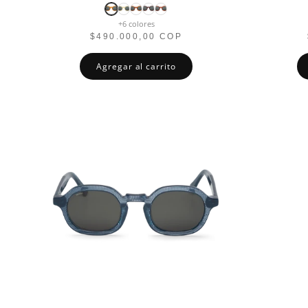
+6 colores
$490.000,00 COP
Agregar al carrito