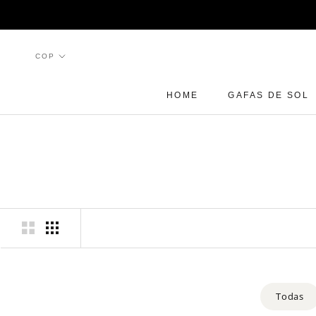
Ir
al
contenido
HOME
GAFAS DE SOL
HOME
GAFAS DE SOL
Todas